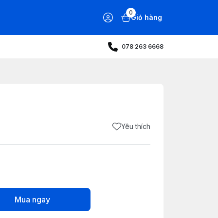
0
Giỏ hàng
078 263 6668
Yêu thích
Mua ngay