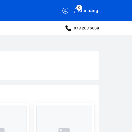
0
Giỏ hàng
078 263 6668