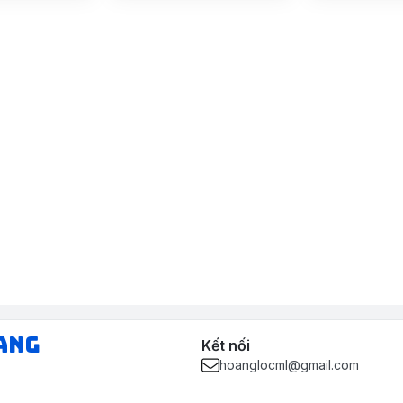
ang
Kết nối
hoanglocml@gmail.com