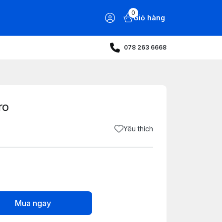
0
Giỏ hàng
078 263 6668
ro
Yêu thích
Mua ngay