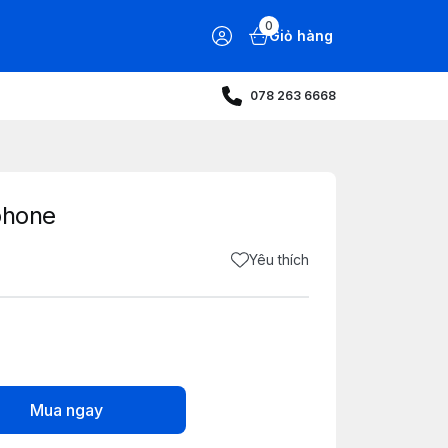
0
Giỏ hàng
078 263 6668
phone
Yêu thích
Mua ngay