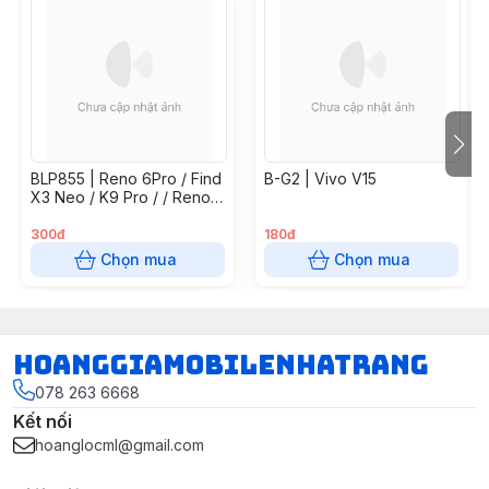
BLP855 | Reno 6Pro / Find
B-G2 | Vivo V15
X3 Neo / K9 Pro / / Reno7
5G / Find X5 Lite / Reno 8
4G
300đ
180đ
Chọn mua
Chọn mua
hoanggiamobilenhatrang
078 263 6668
Kết nối
hoanglocml@gmail.com