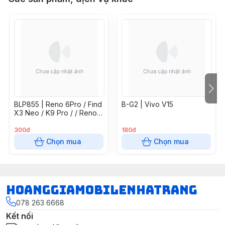
BLP855 | Reno 6Pro / Find
B-G2 | Vivo V15
X3 Neo / K9 Pro / / Reno7
5G / Find X5 Lite / Reno 8
4G
300đ
180đ
Chọn mua
Chọn mua
hoanggiamobilenhatrang
078 263 6668
Kết nối