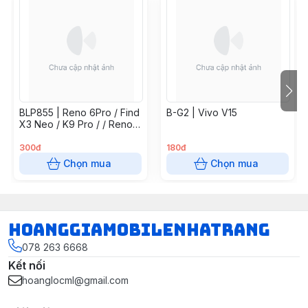
BLP855 | Reno 6Pro / Find
B-G2 | Vivo V15
X3 Neo / K9 Pro / / Reno7
5G / Find X5 Lite / Reno 8
4G
300đ
180đ
Chọn mua
Chọn mua
hoanggiamobilenhatrang
078 263 6668
Kết nối
hoanglocml@gmail.com