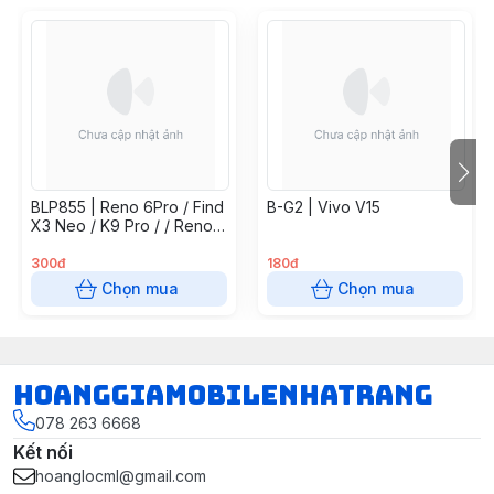
BLP855 | Reno 6Pro / Find
B-G2 | Vivo V15
X3 Neo / K9 Pro / / Reno7
5G / Find X5 Lite / Reno 8
4G
300đ
180đ
Chọn mua
Chọn mua
hoanggiamobilenhatrang
078 263 6668
Kết nối
hoanglocml@gmail.com