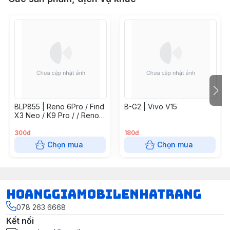
BLP855 | Reno 6Pro / Find
B-G2 | Vivo V15
X3 Neo / K9 Pro / / Reno7
5G / Find X5 Lite / Reno 8
4G
300đ
180đ
Chọn mua
Chọn mua
hoanggiamobilenhatrang
078 263 6668
Kết nối