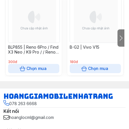
BLP855 | Reno 6Pro / Find
B-G2 | Vivo V15
X3 Neo / K9 Pro / / Reno7
5G / Find X5 Lite / Reno 8
4G
300đ
180đ
Chọn mua
Chọn mua
hoanggiamobilenhatrang
078 263 6668
Kết nối
hoanglocml@gmail.com