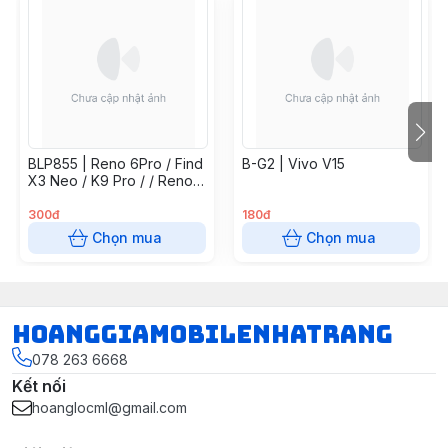
BLP855 | Reno 6Pro / Find
B-G2 | Vivo V15
X3 Neo / K9 Pro / / Reno7
5G / Find X5 Lite / Reno 8
4G
300đ
180đ
Chọn mua
Chọn mua
hoanggiamobilenhatrang
078 263 6668
Kết nối
hoanglocml@gmail.com