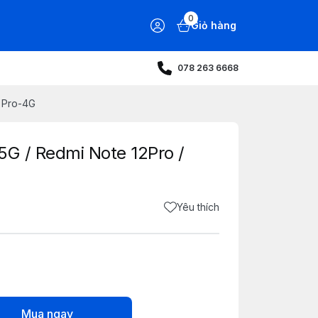
0
Giỏ hàng
078 263 6668
1 Pro-4G
5G / Redmi Note 12Pro /
Yêu thích
Mua ngay