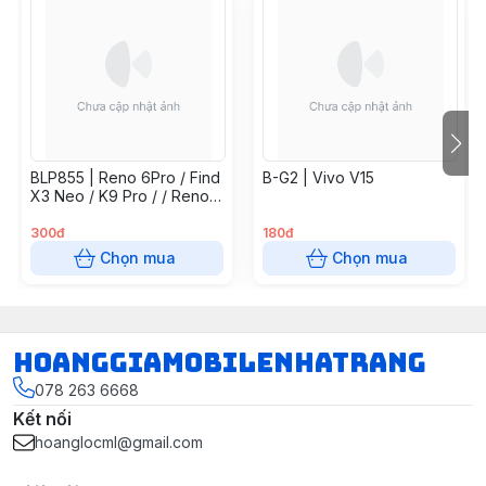
BLP855 | Reno 6Pro / Find
B-G2 | Vivo V15
X3 Neo / K9 Pro / / Reno7
5G / Find X5 Lite / Reno 8
4G
300đ
180đ
Chọn mua
Chọn mua
hoanggiamobilenhatrang
078 263 6668
Kết nối
hoanglocml@gmail.com