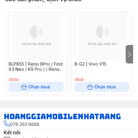
BLP855 | Reno 6Pro / Find
B-G2 | Vivo V15
X3 Neo / K9 Pro / / Reno7
5G / Find X5 Lite / Reno 8
4G
300đ
180đ
Chọn mua
Chọn mua
hoanggiamobilenhatrang
078 263 6668
Kết nối