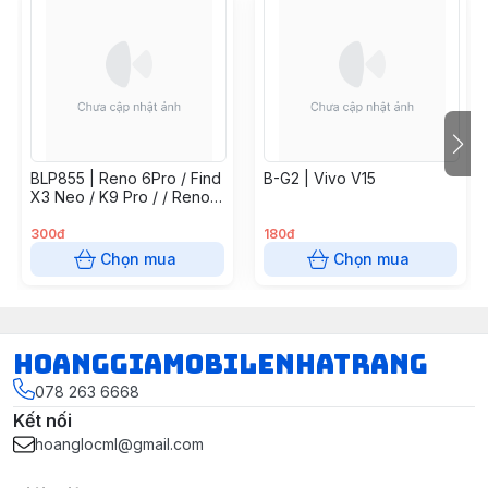
BLP855 | Reno 6Pro / Find
B-G2 | Vivo V15
X3 Neo / K9 Pro / / Reno7
5G / Find X5 Lite / Reno 8
4G
300đ
180đ
Chọn mua
Chọn mua
hoanggiamobilenhatrang
078 263 6668
Kết nối
hoanglocml@gmail.com