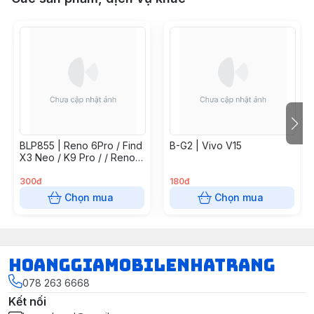
BLP855 | Reno 6Pro / Find
B-G2 | Vivo V15
X3 Neo / K9 Pro / / Reno7
5G / Find X5 Lite / Reno 8
4G
300đ
180đ
Chọn mua
Chọn mua
hoanggiamobilenhatrang
078 263 6668
Kết nối