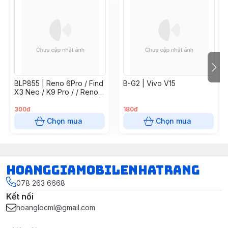
BLP855 | Reno 6Pro / Find
B-G2 | Vivo V15
X3 Neo / K9 Pro / / Reno7
5G / Find X5 Lite / Reno 8
4G
300đ
180đ
Chọn mua
Chọn mua
hoanggiamobilenhatrang
078 263 6668
Kết nối
hoanglocml@gmail.com