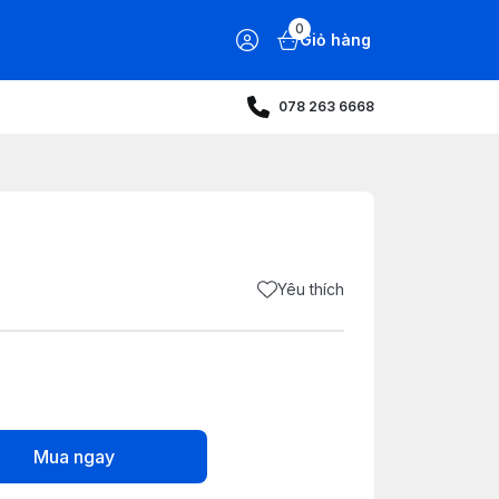
0
Giỏ hàng
078 263 6668
Yêu thích
Mua ngay