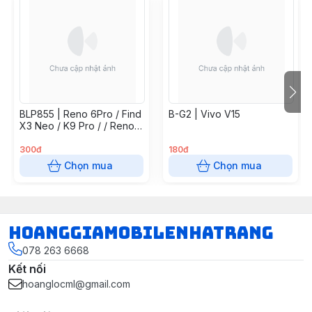
BLP855 | Reno 6Pro / Find
B-G2 | Vivo V15
X3 Neo / K9 Pro / / Reno7
5G / Find X5 Lite / Reno 8
4G
300đ
180đ
Chọn mua
Chọn mua
hoanggiamobilenhatrang
078 263 6668
Kết nối
hoanglocml@gmail.com