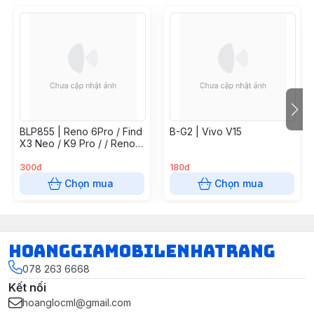
BLP855 | Reno 6Pro / Find
B-G2 | Vivo V15
X3 Neo / K9 Pro / / Reno7
5G / Find X5 Lite / Reno 8
4G
300đ
180đ
Chọn mua
Chọn mua
hoanggiamobilenhatrang
078 263 6668
Kết nối
hoanglocml@gmail.com