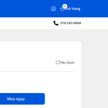
0
Giỏ hàng
078 263 6668
Yêu thích
Mua ngay