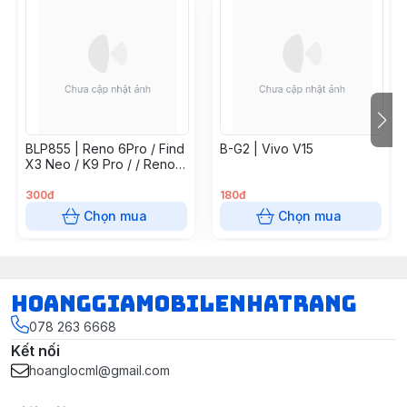
BLP855 | Reno 6Pro / Find
B-G2 | Vivo V15
X3 Neo / K9 Pro / / Reno7
5G / Find X5 Lite / Reno 8
4G
300đ
180đ
Chọn mua
Chọn mua
hoanggiamobilenhatrang
078 263 6668
Kết nối
hoanglocml@gmail.com